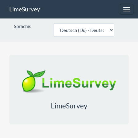
LimeSurvey
Toggl
navig
Sprache:
LimeSurvey